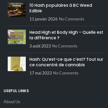
pectine NH,
10 Hash populaires à BC Weed
glucose, jus
Ingrédients
de citron,
Edible
Douleur,
distillat THC,
Énergie, Plaisir,
terpènes
11 janvier 2026
No Comments
Effets
Concentration,
naturels
Anxiété,
Sommeil
Head High et Body High – Quelle est
6 mois au
réfrigérateur,
la différence ?
Purée de fruits,
2 mois à
sucre, pectine
température
3 août 2023
No Comments
NH, glucose,
ambiante.
Ingrédients
jus de citron,
Entreposage
Conserver
distillat de
dans un
THC, terpènes
Hash: Qu’est-ce que c’est? Tout sur
endroit frais,
naturels.
sec et
ce concentré de cannabis
sombre
6 mois au
17 mai 2023
No Comments
réfrigérateur, 2
Entreposage
mois à
température
ambiante
USEFUL LINKS
About Us