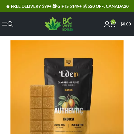
🔥 FREE DELIVERY $99+ 🎁 GIFTS $149+ 💰 $20 OFF: CANADA20
0
$
0.00