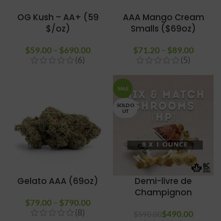
OG Kush – AA+ (59
AAA Mango Cream
$/oz)
Smalls ($69oz)
$
59.00
–
$
690.00
Plage de
$
71.20
–
$
89.00
Plage
(6)
(5)
prix :
de
$59.00
prix :
à
$71.20
SALE
$690.00
à
$89.00
SOLD O
UT
Gelato AAA (69oz)
Demi-livre de
Champignon
$
79.00
–
$
790.00
Plage de
(8)
prix :
$
Le prix initial
490.00
Le pri
$
590.00