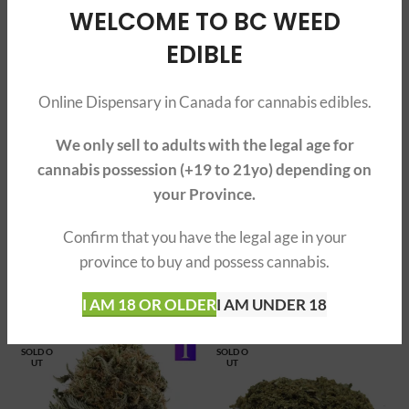
(18)
$490.00
$354.00
prix :
WELCOME TO BC WEED
à
$49.0
$594.00
à
EDIBLE
SOLD O
SOLD O
UT
UT
$490.
Online Dispensary in Canada for cannabis edibles.
We only sell to adults with the legal age for
cannabis possession (+19 to 21yo) depending on
your Province.
AAA+ Pineapple
AAAA+ Pink Death
Confirm that you have the legal age in your
Express – 79$/oz
Smalls
province to buy and possess cannabis.
$
69.00
$
63.20
–
$
79.00
Plage
I AM 18 OR OLDER
(10)
I AM UNDER 18
(9)
de
prix :
$63.20
SOLD O
SOLD O
UT
UT
à
$79.00