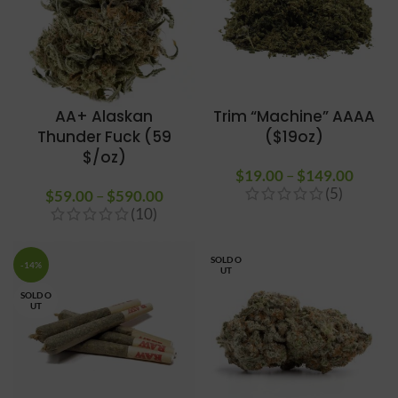
AA+ Alaskan
Trim “Machine” AAAA
Thunder Fuck (59
($19oz)
$/oz)
$
19.00
–
$
149.00
Plage 
(5)
$
59.00
–
$
590.00
Plage de
prix :
(10)
prix :
$19.0
$59.00
à
à
$149.
SOLD O
-14%
UT
$590.00
SOLD O
UT