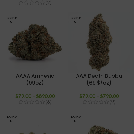
(2)
prix :
$65.00
à
SOLD O
SOLD O
UT
UT
$590.00
AAAA Amnesia
AAA Death Bubba
(99oz)
(69 $/oz)
$
79.00
–
$
890.00
Plage de
$
79.00
–
$
790.00
Plage 
(6)
(9)
prix :
prix :
$79.00
$79.0
à
à
SOLD O
SOLD O
UT
UT
$890.00
$790.