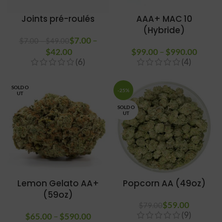
Joints pré-roulés
AAA+ MAC 10
(Hybride)
$
7.00
Plage de
–
$
7.00
–
$
49.00
prix : $7.00
$
42.00
Plage de
$
99.00
–
$
990.00
Plage 
à $49.00
(6)
(4)
prix :
prix :
$7.00 à
$99.0
$42.00
à
SOLD O
-25%
UT
$990.
SOLD O
UT
Lemon Gelato AA+
Popcorn AA (49oz)
(59oz)
$
59.00
$
79.00
(9)
$
65.00
–
$
590.00
Plage de