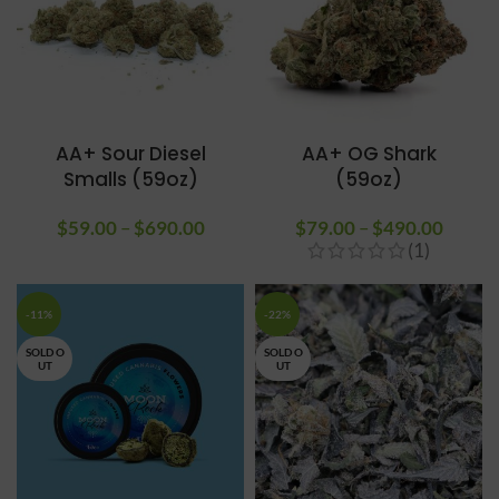
AA+ Sour Diesel
AA+ OG Shark
Smalls (59oz)
(59oz)
$
59.00
–
$
690.00
Plage de
$
79.00
–
$
490.00
Plage 
(1)
prix :
prix :
$59.00
$79.0
à
à
-11%
-22%
$690.00
$490.
SOLD O
SOLD O
UT
UT