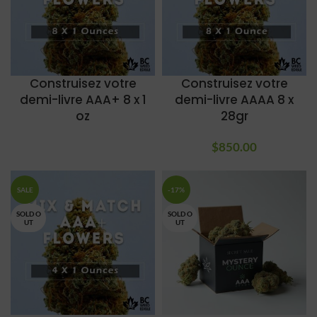
Construisez votre
Construisez votre
demi-livre AAA+ 8 x 1
demi-livre AAAA 8 x
oz
28gr
$
850.00
SALE
-17%
SOLD O
SOLD O
UT
UT