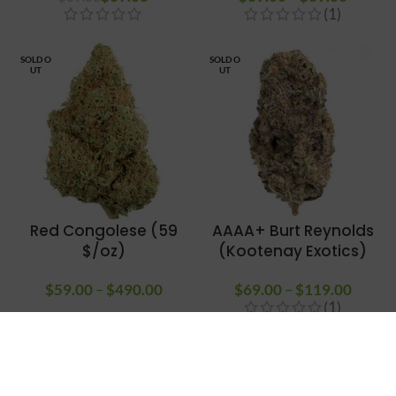
(1)
de
prix :
$39.00
SOLD O
SOLD O
UT
UT
à
$89.00
Red Congolese (59
AAAA+ Burt Reynolds
$/oz)
(Kootenay Exotics)
$
59.00
–
$
490.00
Plage de
$
69.00
–
$
119.00
Plage 
(1)
prix :
prix :
$59.00
$69.0
à
à
SOLD O
-17%
UT
$490.00
$119.
SOLD O