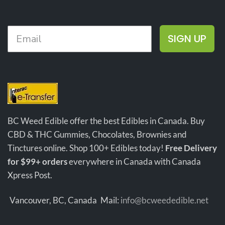
cartouches de type
Sativa et
Indica
. La batterie vient avec
son propre
chargeur USB.
s
SIGN UP
te
pr
pr
BC Weed Edible offer the best Edibles in Canada. Buy
CBD & THC Gummies, Chocolates, Brownies and
Tinctures online. Shop 100+ Edibles today!
Free Delivery
for $99+ orders
everywhere in Canada with Canada
Xpress Post.
Vancouver, BC, Canada
Mail:
info@bcweededible.net