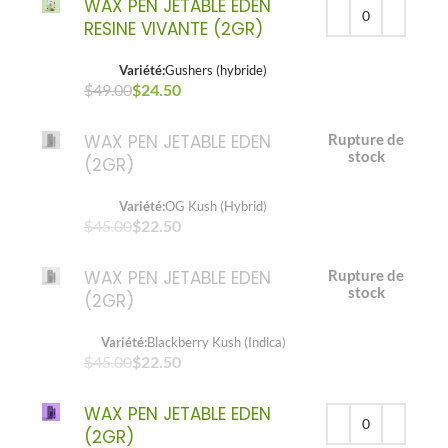
WAX PEN JETABLE EDEN
RESINE VIVANTE (2GR)
Variété:
Gushers (hybride)
$
49.00
Le prix initial était : $49.00.
$
24.50
Le prix actuel est : $24.50.
WAX PEN JETABLE EDEN
Rupture de
stock
(2GR)
Variété:
OG Kush (Hybrid)
$
45.00
$
22.50
WAX PEN JETABLE EDEN
Rupture de
stock
(2GR)
Variété:
Blackberry Kush (Indica)
$
45.00
$
22.50
WAX PEN JETABLE EDEN
(2GR)