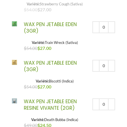
Variété:
Strawberry Cough (Sativa)
$
54.00
$
27.00
WAX PEN JETABLE EDEN
(3GR)
Variété:
Train Wreck (Sativa)
$
54.00
Le prix initial était : $54.00.
Le prix initial était : $54.00.
$
27.00
Le prix actuel est : $27.00.
Le prix actuel est : $27.00.
WAX PEN JETABLE EDEN
(3GR)
Variété:
Biscotti (Indica)
$
54.00
Le prix initial était : $54.00.
$
27.00
Le prix actuel est : $27.00.
WAX PEN JETABLE EDEN
RESINE VIVANTE (2GR)
Variété:
Death Bubba (Indica)
$
49.00
Le prix initial était : $49.00.
$
24.50
Le prix actuel est : $24.50.