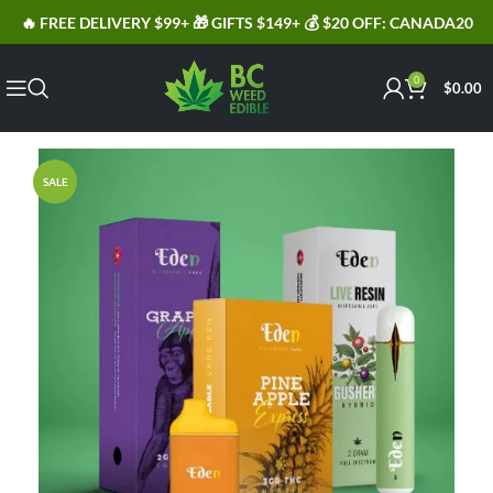
🔥 FREE DELIVERY $99+ 🎁 GIFTS $149+ 💰 $20 OFF: CANADA20
0
$
0.00
SALE