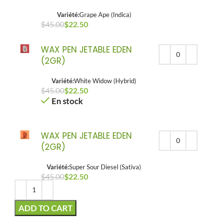
Variété:
Grape Ape (Indica)
$
45.00
Le prix initial était : $45.00.
$
22.50
Le prix actuel est : $22.50.
WAX PEN JETABLE EDEN
(2GR)
Variété:
White Widow (Hybrid)
$
45.00
Le prix initial était : $45.00.
$
22.50
Le prix actuel est : $22.50.
En stock
WAX PEN JETABLE EDEN
(2GR)
Variété:
Super Sour Diesel (Sativa)
$
45.00
Le prix initial était : $45.00.
$
22.50
Le prix actuel est : $22.50.
ADD TO CART