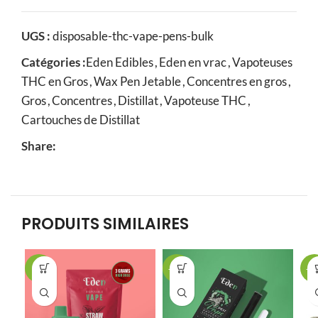
Le prix initial était : $49.00.
Le prix actuel est : $24.50.
UGS :
disposable-thc-vape-pens-bulk
Catégories :
Eden Edibles
,
Eden en vrac
,
Vapoteuses
THC en Gros
,
Wax Pen Jetable
,
Concentres en gros
,
Gros
,
Concentres
,
Distillat
,
Vapoteuse THC
,
Cartouches de Distillat
Share:
PRODUITS SIMILAIRES
-9%
-26%
-2