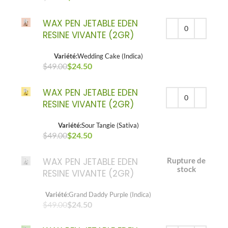
WAX PEN JETABLE EDEN
RESINE VIVANTE (2GR)
Variété:
Wedding Cake (Indica)
$
49.00
Le prix initial était : $49.00.
$
24.50
Le prix actuel est : $24.50.
WAX PEN JETABLE EDEN
RESINE VIVANTE (2GR)
Variété:
Sour Tangie (Sativa)
$
49.00
Le prix initial était : $49.00.
$
24.50
Le prix actuel est : $24.50.
WAX PEN JETABLE EDEN
Rupture de
stock
RESINE VIVANTE (2GR)
Variété:
Grand Daddy Purple (Indica)
$
49.00
$
24.50