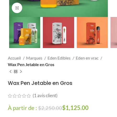
Click to enlarge
Accueil
Marques
Eden Edibles
Eden en vrac
Wax Pen Jetable en Gros
Wax Pen Jetable en Gros
(
1
avis client)
À partir de :
Le prix initial
$
1,125.00
Le prix
$
2,250.00
était : $2,250.00.
actuel est :