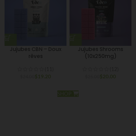
Jujubes CBN – Doux
Jujubes Shrooms
rêves
(10x250mg)
(11)
(12)
$
19.20
$
20.00
$
24.00
$
25.00
SHOP