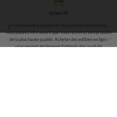
QUALITÉ
En produisant la plupart de nos produits comestibles,
vous pouvez être assuré que vous recevrez des produits
de la plus haute qualité. Acheter des edibles en ligne
vous permet également d’obtenir des produits
puissants, contrairement à ce qui se passe dans les
magasins où le dosage de THC est limité à 10 mg par
paquet.
REJOIGNEZ LA FAMILLE BC WEED EDIBLE &
OBTENEZ 20$ DE RÉDUCTION