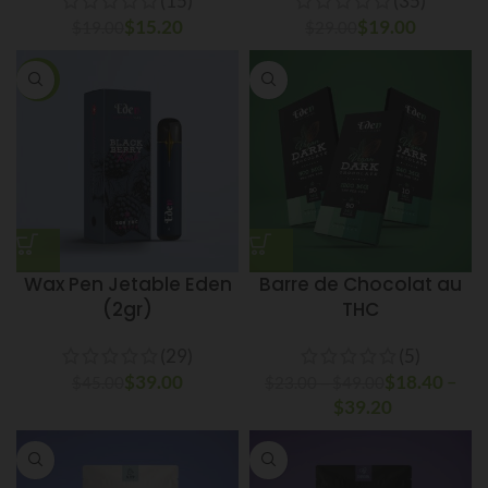
(15)
(35)
$
15.20
$
19.00
$
19.00
$
29.00
-13%
Wax Pen Jetable Eden
Barre de Chocolat au
(2gr)
THC
(29)
(5)
$
39.00
$
18.40
Plage de
–
$
45.00
$
23.00
–
$
49.00
prix :
$
39.20
Plage de
$23.00 à
prix :
$49.00
$18.40 à
$39.20