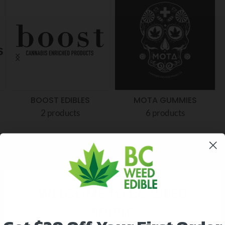
BOOST EDIBLES
MOTA GUMMIES
2 products
6 products
MEILLEURES VENTES
WELCOME TO BC WEED
EDIBLE