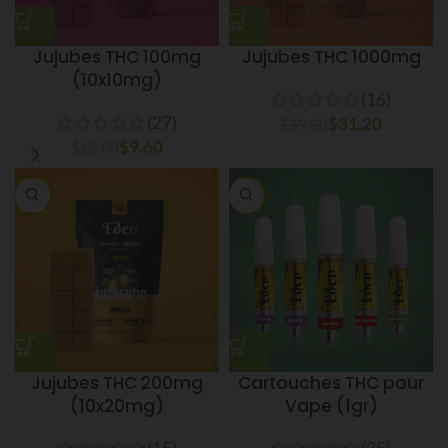
Jujubes THC 100mg
Jujubes THC 1000mg
(10x10mg)
(16)
(27)
$
31.20
$
39.00
$
9.60
$
12.00
-34%
Jujubes THC 200mg
Cartouches THC pour
(10x20mg)
Vape (1gr)