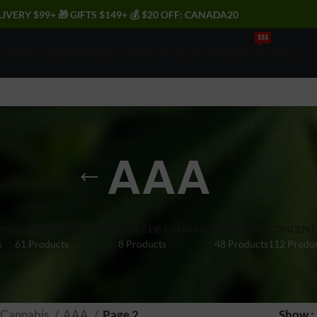
LIVERY $99+ 🎁 GIFTS $149+ 💰 $20 OFF: CANADA20
$$$
EDIBLES
FLOWERS
VAPES
EXTRACTS
BULK
SHROOMS
SALE
INFO
AAA
ONS
COMESTIBLES AU POT
HUILE DE CANNABIS
CANNABIS
CONCENT
s
61 Products
8 Products
48 Products
112 Produ
Cannabis
AAA
Page 2
Show