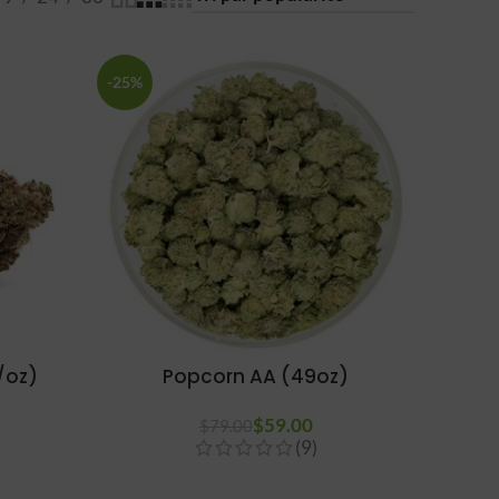
-25%
/oz)
Popcorn AA (49oz)
Plage de
$
59.00
$
79.00
(9)
prix :
$59.00 à