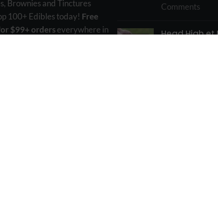
s, Brownies and Tinctures
Comments
hop 100+ Edibles today!
Free
for $99+ orders
everywhere in
Head High et
th Canada Xpress Post.
High – Quelle 
différence ?
r, BC, Canada
3 août 2023
No
o@bcweededible.net
Comments
Hash: Qu’est
c’est? Tout s
concentré d
cannabis
17 mai 2023
N
Comments
visor