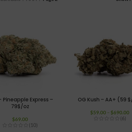
 Pineapple Express –
OG Kush – AA+ (59 $
79$/oz
$
59.00
–
$
690.00
(6)
$
69.00
(10)