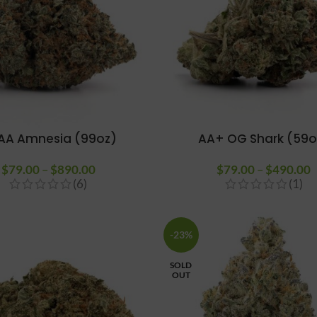
AA Amnesia (99oz)
AA+ OG Shark (59o
$
79.00
–
$
890.00
Plage de
$
79.00
–
$
490.00
(6)
(1)
prix :
$79.00 à
$890.00
-23%
SOLD
OUT