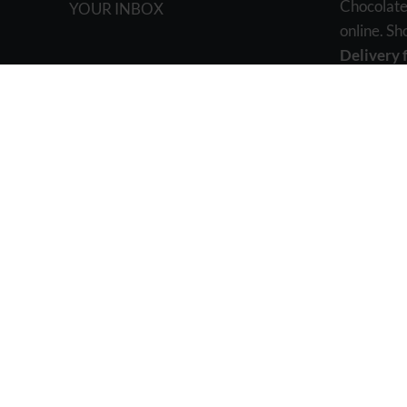
Chocolate
YOUR INBOX
online. S
Delivery 
Canada wi
Vancouve
Mail:
inf
BC WEED EDIBLES
2021 Design & Marketing BY
The Pot Ad