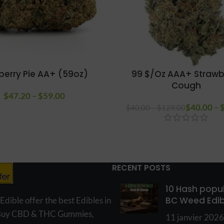
berry Pie AA+ (59oz)
99 $/Oz AAA+ Strawb
Cough
$
47.20
–
$
59.00
Plage de
prix :
$
Plage de pr
40.00
–
$
40.00
–
$
129.00
à $12
$47.20 à
$59.00
RECENT POSTS
10 Hash popul
BC Weed Edib
ible offer the best Edibles in
Buy CBD & THC Gummies,
11 janvier 2026