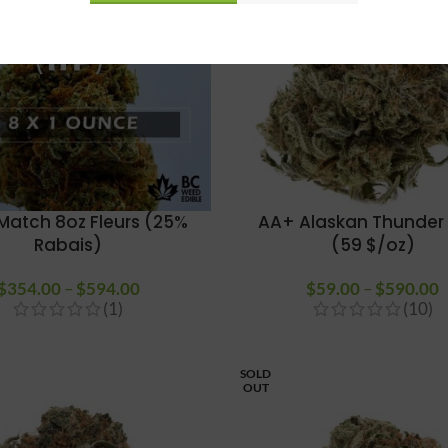
 Match 8oz Fleurs (25%
AA+ Alaskan Thunder
Rabais)
(59 $/oz)
$
354.00
–
$
594.00
Plage de
$
59.00
–
$
590.00
(1)
(10)
prix :
$354.00
à
SOLD
$594.00
OUT