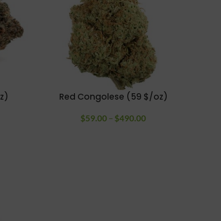
z)
Red Congolese (59 $/oz)
Plage de
$
59.00
–
$
490.00
Plage de
prix :
prix :
$79.00 à
$59.00 à
$490.00
$490.00