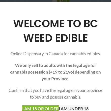
SALE
SOLD
OUT
WELCOME TO BC
WEED EDIBLE
Online Dispensary in Canada for cannabis edibles.
We only sell to adults with the legal age for
uisez votre demi-livre
Construisez votre AAA 
cannabis possession (+19 to 21yo) depending on
AAA+ 8 x 1 oz
de livre 4 x 1 oz
your Province.
Confirm that you have the legal age in your province
to buy and possess cannabis.
SOLD
OUT
I AM 18 OR OLDER
I AM UNDER 18