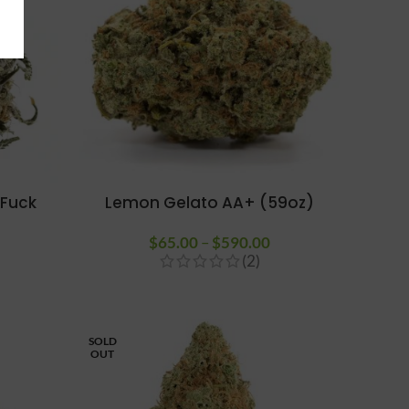
 Fuck
Lemon Gelato AA+ (59oz)
$
65.00
–
$
590.00
Plage de
(2)
Plage de
prix :
prix :
$65.00 à
$59.00 à
$590.00
$590.00
SOLD
OUT