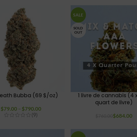
SALE
SOLD
OUT
eath Bubba (69 $/oz)
1 livre de cannabis (4
quart de livre)
$
79.00
–
$
790.00
Plage de
(9)
prix :
$
Le prix init
684.00
$
760.00
$79.00 à
$760
a
$790.00