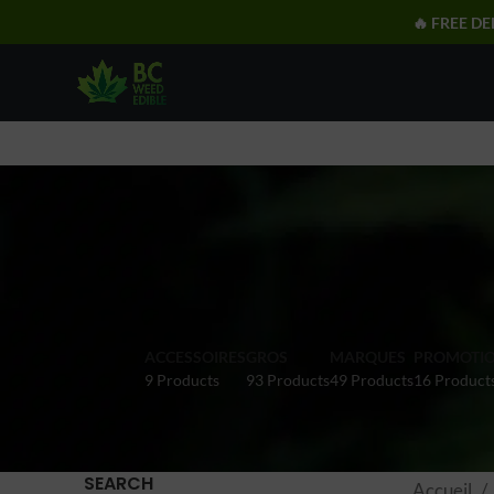
🔥 FREE DE
ACCESSOIRES
GROS
MARQUES
PROMOTI
9 Products
93 Products
49 Products
16 Product
SEARCH
Accueil