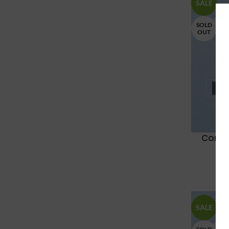
SALE
SOLD
OUT
Constr
SALE