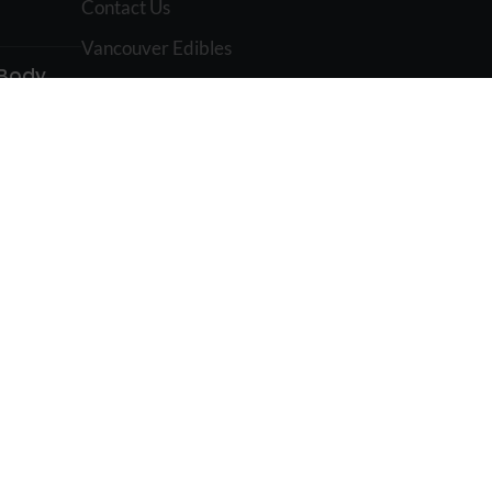
Contact Us
Vancouver Edibles
 Body
My Account
est la
Terms and Conditions
Blog
Reviews
Become Affiliate
-ce que
ur ce
Affiliate Dashboard
e
o