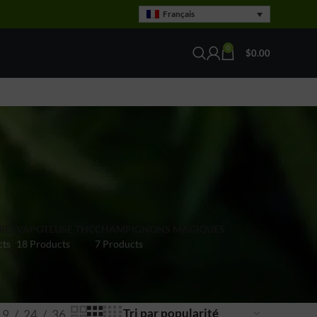
Français
0
$
0.00
RES
VAPOTEUSE THC
CHAMPIGNONS MAGIQUES
cts
18 Products
7 Products
9
24
36