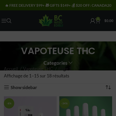
🔥 FREE DELIVERY $99+ 🎁 GIFTS $149+ 💰 $20 OFF: CANADA20
0
$
0.00
VAPOTEUSE THC
Categories
Accueil
Vapoteuse THC
Page 2
Affichage de 1–15 sur 18 résultats
Trié par popularité
Show sidebar
-8%
-34%