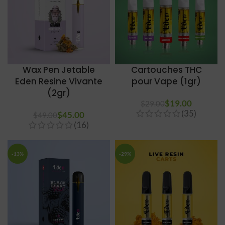
Wax Pen Jetable
Cartouches THC
Eden Resine Vivante
pour Vape (1gr)
(2gr)
$
19.00
$
29.00
(35)
$
45.00
$
49.00
(16)
-13%
-29%