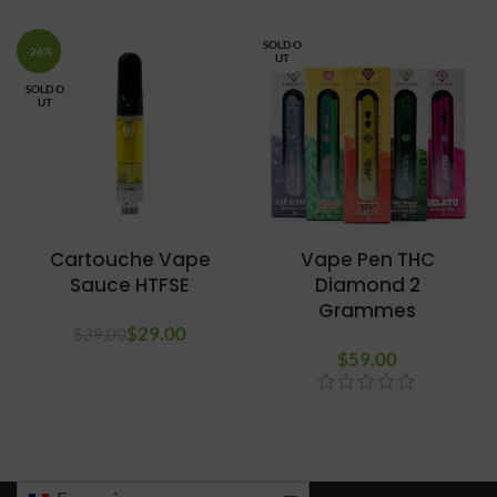
est :
$19.00.
SOLD O
-26%
UT
SOLD O
UT
Cartouche Vape
Vape Pen THC
Sauce HTFSE
Diamond 2
Grammes
$
29.00
$
39.00
$
59.00