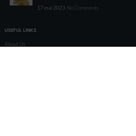
17 mai 2023
No Comments
USEFUL LINKS
About Us
FAQ
Contact Us
Vancouver Edibles
My Account
Terms and Conditions
Blog
Reviews
Become Affiliate