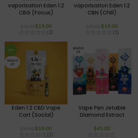
vaporisation Eden 1:2
vaporisation Eden 1:2
CBG (Focus)
CBN (Chill)
$
Le prix initial
19.00
Le prix
$
Le prix initial
19.00
Le prix
$
29.00
$
29.00
(3)
(3)
était : $29.00.
actuel
était : $29.00.
actuel
est :
est :
$19.00.
$19.00.
SOLD O
-34%
UT
SOLD O
UT
Eden 1:2 CBD Vape
Vape Pen Jetable
Cart (Social)
Diamond Extract
$
Le prix initial
19.00
Le prix
$
45.00
$
29.00
(5)
était : $29.00.
actuel