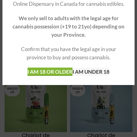
Online Dispensary in Canada for cannabis edibles.
We only sell to adults with the legal age for
Chariots de
Eden Liquid
cannabis possession (+19 to 21yo) depending on
vaporisation Bulk
Diamonds Vape Cart
your Province.
Liquid Diamonds (50
$
25.00
chariots)
$
35.00
Confirm that you have the legal age in your
(7)
province to buy and possess cannabis.
$
Le prix initial
875.00
Le prix
$
1,750.00
était :
actuel
I AM 18 OR OLDER
I AM UNDER 18
$1,750.00.
est :
-34%
-34%
$875.00.
SOLD O
SOLD O
UT
UT
Chariot de
Chariot de