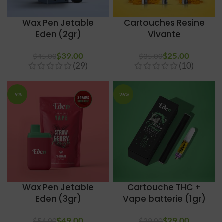
Wax Pen Jetable
Cartouches Resine
Eden (2gr)
Vivante
$
39.00
$
25.00
$
45.00
$
35.00
(29)
(10)
-9%
-26%
Wax Pen Jetable
Cartouche THC +
Eden (3gr)
Vape batterie (1gr)
$
49.00
$
29.00
$
54.00
$
39.00