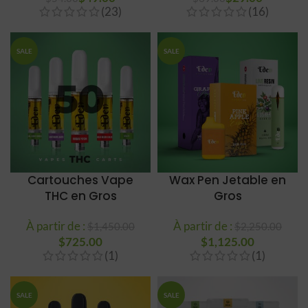
(23)
(16)
SALE
SALE
Cartouches Vape
Wax Pen Jetable en
THC en Gros
Gros
À partir de :
À partir de :
$
1,450.00
$
2,250.00
$
725.00
Le prix initial
Le prix
$
Le prix initial était :
1,125.00
Le prix
(1)
(1)
était : $1,450.00.
actuel
$2,250.00.
actuel est 
est :
$1,125.00
$725.00.
SALE
SALE