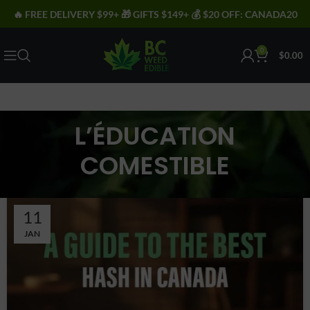
🔥 FREE DELIVERY $99+ 🎁 GIFTS $149+ 💰 $20 OFF: CANADA20
0
$
0.00
L’ÉDUCATION
COMESTIBLE
11
JAN