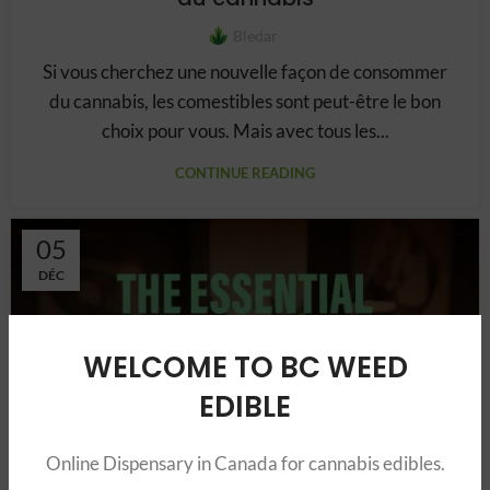
Bledar
Si vous cherchez une nouvelle façon de consommer
du cannabis, les comestibles sont peut-être le bon
choix pour vous. Mais avec tous les...
CONTINUE READING
05
DÉC
WELCOME TO BC WEED
EDIBLE
Online Dispensary in Canada for cannabis edibles.