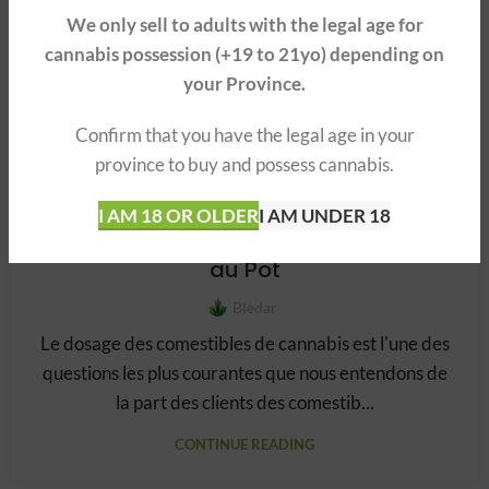
We only sell to adults with the legal age for
cannabis possession (+19 to 21yo) depending on
your Province.
Confirm that you have the legal age in your
province to buy and possess cannabis.
L'ÉDUCATION COMESTIBLE
I AM 18 OR OLDER
I AM UNDER 18
Tableau de Dosage des Comestibles
au Pot
Bledar
Le dosage des comestibles de cannabis est l'une des
questions les plus courantes que nous entendons de
la part des clients des comestib...
CONTINUE READING