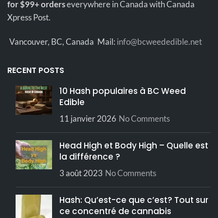
v
for $99+ orders
everywhere in Canada with Canada
240 mg,
de
Teneur en
Xpress Post.
500 mg ou
THC
1200 mg
Vancouver, BC, Canada
Mail:
info@bcweededible.net
10 mg, 20
THC par
mg ou 50
carré
mg
RECENT POSTS
chocolat
10 Hash populaires à BC Weed
Ingrédients
72%, THC
Edible
distillé
11 janvier 2026
No Comments
Conserver
dans un
Entreposage
endroit
Head High et Body High – Quelle est
frais, sec
la différence ?
et sombre
3 août 2023
No Comments
Hash: Qu’est-ce que c’est? Tout sur
ce concentré de cannabis