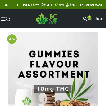
🔥 FREE DELIVERY $99+ 🎁 GIFTS $149+ 💰 $20 OFF: CANADA20
0
$
0.00
-22%