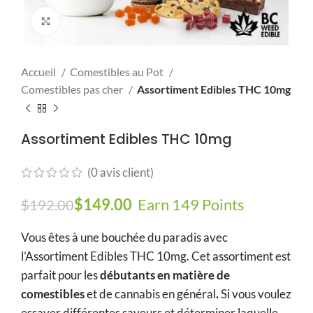
Click to enlarge
Accueil
Comestibles au Pot
Comestibles pas cher
Assortiment Edibles THC 10mg
Assortiment Edibles THC 10mg
(
0
avis client)
Le prix initial était : $192.00.
$
149.00
Le prix actuel est :
Earn 149 Points
$
192.00
$149.00.
Vous êtes à une bouchée du paradis avec
l’Assortiment Edibles THC 10mg. Cet assortiment est
parfait pour les
débutants en matière de
comestibles
et de cannabis en général
.
Si vous voulez
essayer différentes saveurs et déterminer laquelle