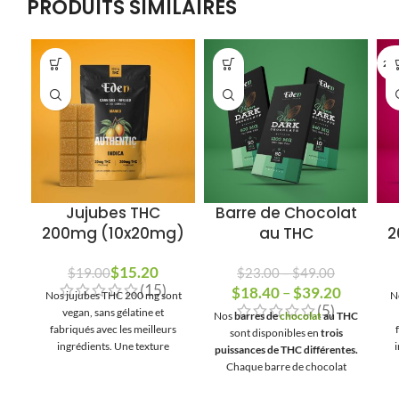
PRODUITS SIMILAIRES
20 
Jujubes THC
Barre de Chocolat
200mg (10x20mg)
au THC
2
$
15.20
$
19.00
$
23.00
–
$
49.00
(15)
$
Plage de prix : $23.00
18.40
–
$
39.20
Plage
Nos jujubes THC 200 mg sont
N
(5)
à $49.00
de
vegan, sans gélatine et
Nos
barres de
chocolat
au THC
fabriqués avec les meilleurs
prix :
sont disponibles en
trois
ingrédients. Une texture
puissances de THC différentes.
$18.40
parfaite et un goût délicieux.
co
Chaque barre de chocolat
à
Facile à transporter et parfait
contient
24 carrés
, ce qui
$39.20
pour se gâter et enfin profiter
p