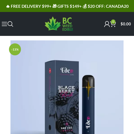
🔥 FREE DELIVERY $99+ 🎁 GIFTS $149+ 💰 $20 OFF: CANADA20
0
$
0.00
-13%