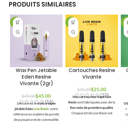
PRODUITS SIMILAIRES
-8%
-29%
-2
Wax Pen Jetable
Cartouches Resine
Eden Resine
Vivante
Vivante (2gr)
$
25.00
$
35.00
(10)
$
45.00
$
49.00
Nos cartouches Vape Live
(16)
Resin
sont fabriquées avec de la
Découvrez le
stylo à vaper
Ob
live resin de première qualité
.
jetable Eden
Live Resin
: votre
+
Chaque lot de Live Resin est
référence en matière de pureté,
c
testé en laboratoire pour
de puissance et de commodité.
garantir la qualité et la
Fabriqué avec de la
résine
É