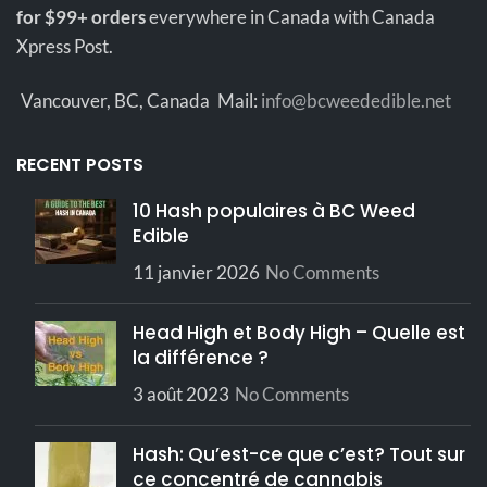
Consistance
TERP
for $99+ orders
everywhere in Canada with Canada
Concentration en
70-80% DE
Xpress Post.
THC
THC
Frais
Extraction
congelé
Vancouver, BC, Canada
Mail:
info@bcweededible.net
Rechargeable
Oui
Entreposer
dans un
Entreposage
Sans VG ni
RECENT POSTS
endroit
VG/PG
PG
frais et sec
10 Hash populaires à BC Weed
Edible
11 janvier 2026
No Comments
Head High et Body High – Quelle est
la différence ?
3 août 2023
No Comments
Hash: Qu’est-ce que c’est? Tout sur
ce concentré de cannabis