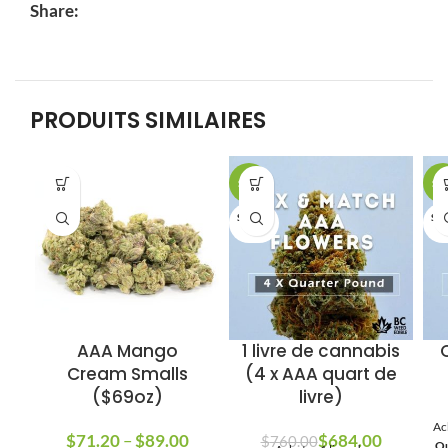
Share:
PRODUITS SIMILAIRES
SALE
SA
SOLD O
SOL
UT
U
AAA Mango
1 livre de cannabis
Cream Smalls
(4 x AAA quart de
($69oz)
livre)
Ac
$
71.20
–
$
89.00
Plage
$
Le prix initial
684.00
Le prix
$
760.00
Qu