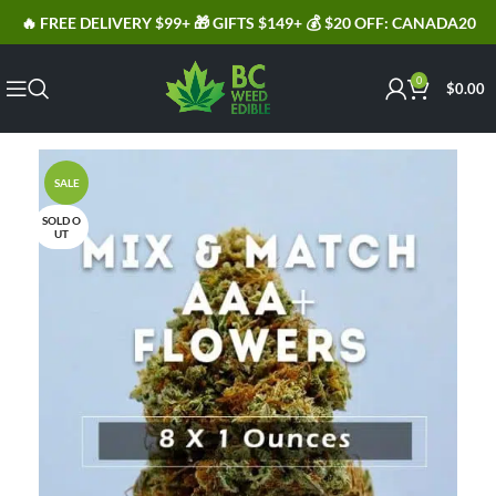
🔥 FREE DELIVERY $99+ 🎁 GIFTS $149+ 💰 $20 OFF: CANADA20
0
$
0.00
SALE
SOLD O
UT