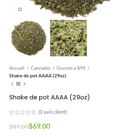
Click to enlarge
Accueil
Cannabis
Ounces a $99
Shake de pot AAAA (29oz)
Shake de pot AAAA (29oz)
(
0
avis client)
$
69.00
$
89.00