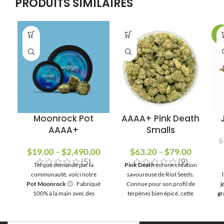
PRODUITS SIMILAIRES
-1
Moonrock Pot
AAAA+ Pink Death
AAAA+
Smalls
$
$
19.00
–
$
2,490.00
Plage de
$
63.20
–
$
79.00
Plage
(5)
(9)
prix :
de
Tel que demandé par la
Pink Death
est une création
$19.00 à
prix :
communauté, voici notre
savoureuse de Riot Seeds.
l
Pot Moonrock
🙂 . Fabriqué
Connue pour son profil de
j
$2,490.00
$63.20
100% à la main avec des
terpènes bien épicé, cette
g
à
ingrédients de première
variété sent la cardamome, le
de
$79.00
qualité, garantissant un pot de
fenouil, le gingembre et le
q
qualité supérieure qui vous fera
poivre. Cette collection de