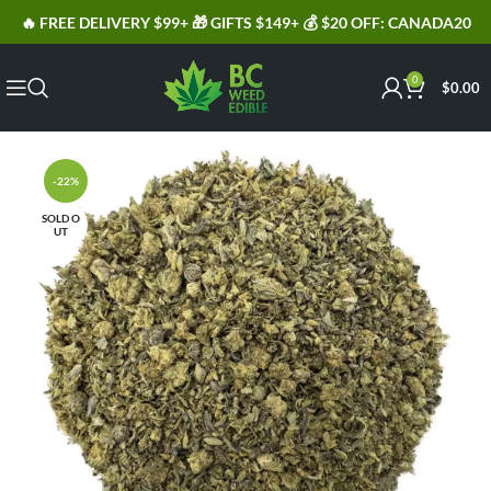
🔥 FREE DELIVERY $99+ 🎁 GIFTS $149+ 💰 $20 OFF: CANADA20
0
$
0.00
-22%
SOLD O
UT