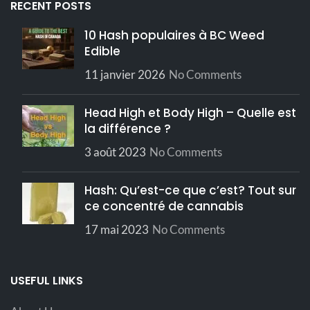
RECENT POSTS
Phénotype
Hybride
10 Hash populaires à BC Weed
Détendu,
Edible
Ricaneur,
Effets
Plaisir,
11 janvier 2026
No Comments
Endormi
Head High et Body High – Quelle est
Terreux,
Saveurs
Boisé
la différence ?
3 août 2023
No Comments
Hash: Qu’est-ce que c’est? Tout sur
ce concentré de cannabis
17 mai 2023
No Comments
USEFUL LINKS