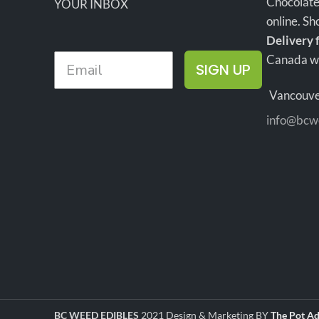
Chocolate
YOUR INBOX
prix!
online. S
hash v
Delivery 
Canada wi
SIGN UP
INF
Vancouve
L
info@bcw
Phén
THC
Cons
Grad
BC WEED EDIBLES
2021 Design & Marketing BY
The Pot Ad