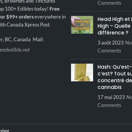
s, Brownies and Tinctures
Comments
haute qualité.
Au début,
Sans vous mettre K.O., ce
hop 100+ Edibles today!
Free
ressentirez une sensat
ous procura un high puissant
for $99+ orders
everywhere in
Head High et
d'euphorie qui fera son c
et relaxant.
th Canada Xpress Post.
High – Quelle 
dans votre corps. Le
hash 
ORMATIONS HASH
différence ?
Marocain
est excellent p
r, BC, Canada
Mail:
IBANAIS ROUGE
3 août 2023
No
gestion de la douleur
eededible.net
Comments
INFORMATIONS 
otype
Hybride
LE HASH BLO
Hash: Qu’est
MAROCAIN
40%+
c’est? Tout s
concentré d
cannabis
Souple et
Phénotype
Hybride
istance
malléable
17 mai 2023
N
Comments
Teneur en
40%+
e
AAAA
THC
Brun foncé
Dur et fri
visor