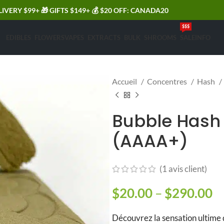
LIVERY $99+ 🎁 GIFTS $149+ 💰 $20 OFF: CANADA20
$$$
EDIBLES
FLOWERS
VAPES
EXTRACTS
BULK
SHROOMS
SALE
INFO
Accueil
Concentres
Hash
Bubble Hash
(AAAA+)
(
1
avis client)
$
20.00
–
$
290.00
Pl
Découvrez la sensation ultime