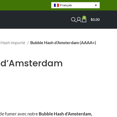
Français
0
$
0.00
Hash importé
Bubble Hash d’Amsterdam (AAAA+)
 d’Amsterdam
age de prix : $20.00 à $290.00
 de fumer avec notre
Bubble Hash d’Amsterdam,