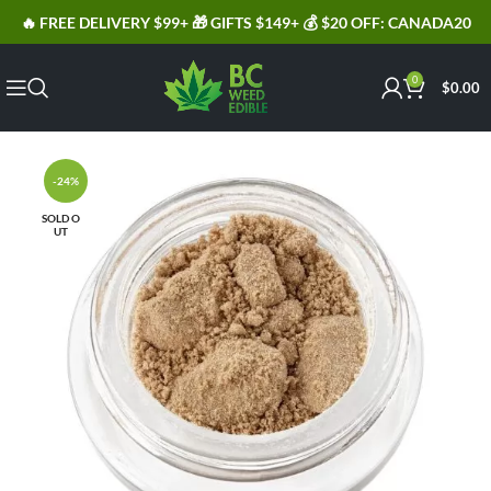
🔥 FREE DELIVERY $99+ 🎁 GIFTS $149+ 💰 $20 OFF: CANADA20
0
$
0.00
-24%
SOLD O
UT