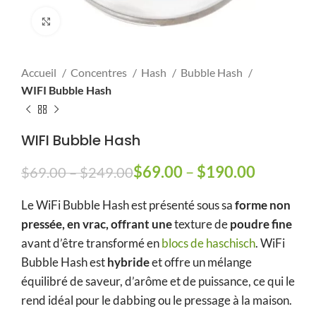
Click to enlarge
Accueil
Concentres
Hash
Bubble Hash
WIFI Bubble Hash
WIFI Bubble Hash
Plage de prix : $69.00 à
$
69.00
–
$
190.00
Plage de
$
69.00
–
$
249.00
$249.00
prix :
Le WiFi Bubble Hash est présenté sous sa
forme non
$69.00
pressée, en vrac, offrant une
texture de
poudre fine
à
avant d’être transformé en
blocs de haschisch
$190.00
. WiFi
Bubble Hash est
hybride
et offre un mélange
équilibré de saveur, d’arôme et de puissance, ce qui le
rend idéal pour le dabbing ou le pressage à la maison.