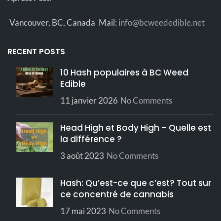
malléable
Dur et
friable,
Vancouver, BC, Canada
Mail:
info@bcweededible.net
Grade
AAAA
mais
Consistance
malléable
quand il
Brun
RECENT POSTS
est
foncé
chaud.
Couleur
avec des
10 Hash populaires à BC Weed
touches
de rouge
Edible
Grade
AAAA+
11 janvier 2026
No Comments
Cérébral,
Brun
Effets
Heureux,
clair
Relax
Couleur
presque
Head High et Body High – Quelle est
doré
la différence ?
Épicé,
Profil des
terreux,
Heureux,
3 août 2023
No Comments
terpènes
poivré,
Effets
Détendu
de pin
Hash: Qu’est-ce que c’est? Tout sur
Épicé,
Profil des
terreux,
ce concentré de cannabis
terpènes
poivré,
de pin
17 mai 2023
No Comments