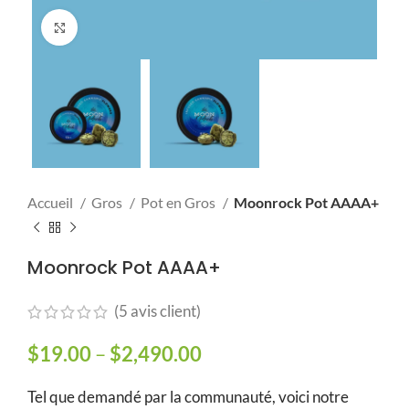
Click to enlarge
Accueil
Gros
Pot en Gros
Moonrock Pot AAAA+
Moonrock Pot AAAA+
(
5
avis client)
$
19.00
–
$
2,490.00
Plage de prix :
$19.00 à $2,490.00
Tel que demandé par la communauté, voici notre