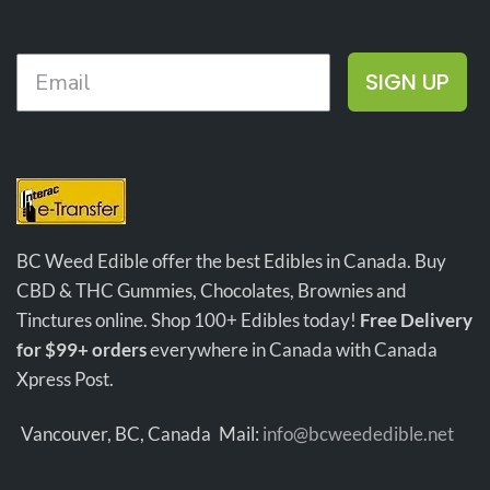
vo
procure un high relaxant, idéal
variétés préférées : Sativa,
pour se détendre sans se ruiner.
Indica et hybrides.
Profitez d’une qualité premium
SIGN UP
à un excellent rapport qualité-
prix : ces petites têtes
concentrent toute la puissance
et la saveur attendues—dans un
format plus compact.
BC Weed Edible offer the best Edibles in Canada. Buy
CBD & THC Gummies, Chocolates, Brownies and
Tinctures online. Shop 100+ Edibles today!
Free Delivery
for $99+ orders
everywhere in Canada with Canada
Xpress Post.
Vancouver, BC, Canada
Mail:
info@bcweededible.net