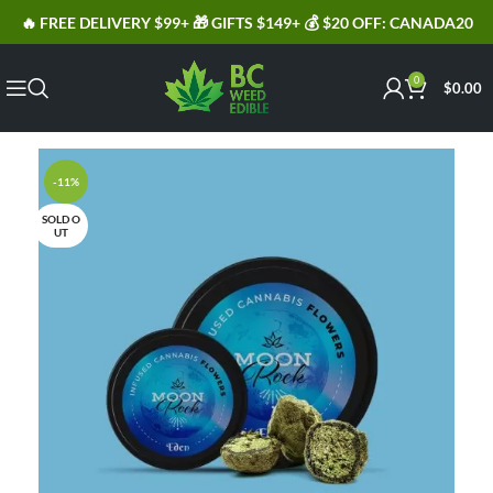
🔥 FREE DELIVERY $99+ 🎁 GIFTS $149+ 💰 $20 OFF: CANADA20
0
$
0.00
-11%
SOLD O
UT