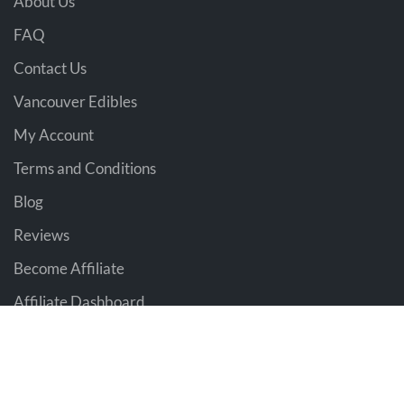
About Us
FAQ
Contact Us
Vancouver Edibles
My Account
Terms and Conditions
Blog
Reviews
Become Affiliate
Affiliate Dashboard
BC WEED EDIBLES
2021 Design & Marketing BY
The Pot Advisor