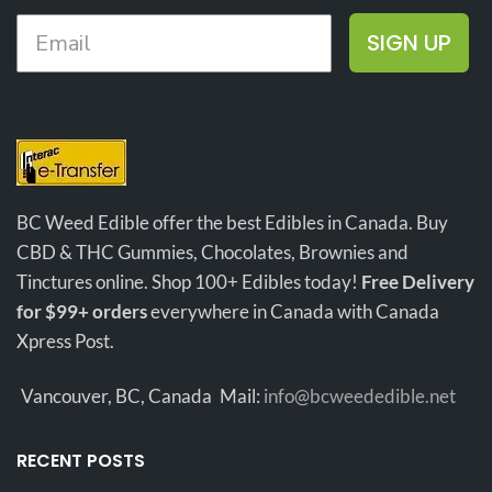
SUR LE HASH
d
Cependant, la plupart des gens
SIGN UP
qui ont essayé ce produit
NOIR
s'accordent pour dire qu'il
CARAMELO
s'agit d'une expérience unique
S
et intéressante.
INFORMATIONS
Phénotype
Hybride
NÉPALAIS
Al
d
TEMPLE
THC
40%+
BC Weed Edible offer the best Edibles in Canada. Buy
BALLS
Souple et
CBD & THC Gummies, Chocolates, Brownies and
Consistance
malléable
Tinctures online. Shop 100+ Edibles today!
Free Delivery
Dominance
Phénotype
for $99+ orders
everywhere in Canada with Canada
Indica
Extraction
Au tamis
Xpress Post.
Plus de
Noir à
THC
50% de
l'extérieur
Vancouver, BC, Canada
Mail:
info@bcweededible.net
THC
Couleur
et vert
foncé à
l'intérieur
Souple et
RECENT POSTS
Consistance
collant
Heureux,