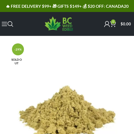
🔥 FREE DELIVERY $99+ 🎁 GIFTS $149+ 💰 $20 OFF: CANADA20
0
$
0.00
-29%
SOLD O
UT