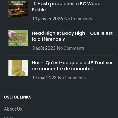
10 Hash populaires à BC Weed
énergique,
Effets
Grade
AAAA
créatif,
Edible
euphorique
11 janvier 2026
No Comments
Brun foncé
Couleur
à noir
Épicé,
Profil des
terreux,
Head High et Body High – Quelle est
terpènes
poivré, de
Relaxant,
pin
Effets
la différence ?
Euphorie
3 août 2023
No Comments
Hash: Qu’est-ce que c’est? Tout sur
ce concentré de cannabis
17 mai 2023
No Comments
USEFUL LINKS
About Us