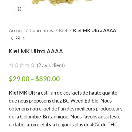
Click to enlarge
Accueil
Concentres
Kief
Kief MK Ultra AAAA
Kief MK Ultra AAAA
(
2
avis client)
$
29.00
–
$
890.00
Plage de prix : $29.00
à $890.00
Kief MK Ultra
est l’un de ces kiefs de haute qualité
que nous proposons chez BC Weed Edible. Nous
obtenons notre kief de l’un des meilleurs producteurs
de la Colombie-Britannique. Nous l’avons aussi testé
en laboratoire et il y a toujours plus de 40% de THC.